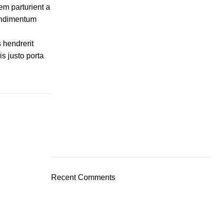
em parturient a
Condimentum
s hendrerit
s justo porta
Recent Comments