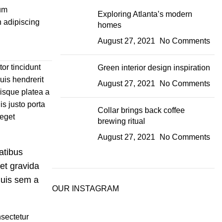
tum
Exploring Atlanta’s modern
n adipiscing
homes
August 27, 2021
No Comments
tor tincidunt
Green interior design inspiration
duis hendrerit
August 27, 2021
No Comments
isque platea a
s justo porta
Collar brings back coffee
 eget
brewing ritual
August 27, 2021
No Comments
atibus
et gravida
quis sem a
OUR INSTAGRAM
sectetur