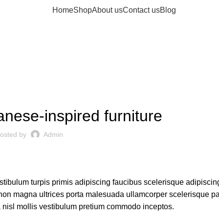
Home
Shop
About us
Contact us
Blog
Blog
CHILDREN BICYCLE
anese-inspired furniture
osted by
Admin
stibulum turpis primis adipiscing faucibus scelerisque adipiscin
or non magna ultrices porta malesuada ullamcorper scelerisque pa
a nisl mollis vestibulum pretium commodo inceptos.