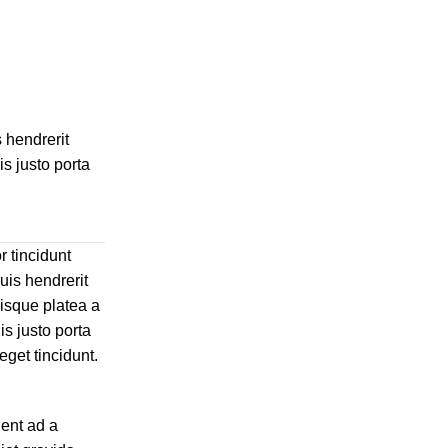
s hendrerit
s justo porta
r tincidunt
duis hendrerit
isque platea a
s justo porta
eget tincidunt.
ient ad a