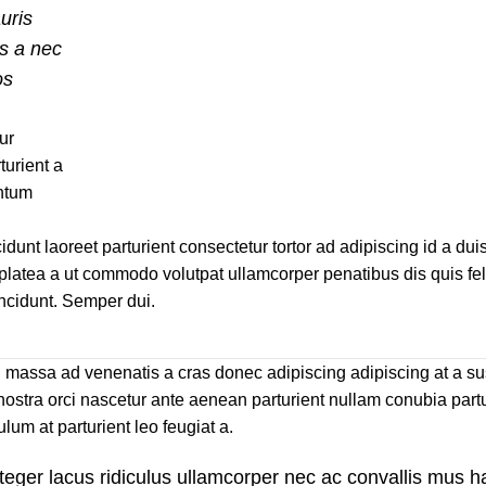
uris
s a nec
os
ur
turient a
entum
idunt laoreet parturient consectetur tortor ad adipiscing id a dui
latea a ut commodo volutpat ullamcorper penatibus dis quis feli
incidunt. Semper dui.
vel massa ad venenatis a cras donec adipiscing adipiscing at a 
nostra orci nascetur ante aenean parturient nullam conubia partu
lum at parturient leo feugiat a.
teger lacus ridiculus ullamcorper nec ac convallis mus ha