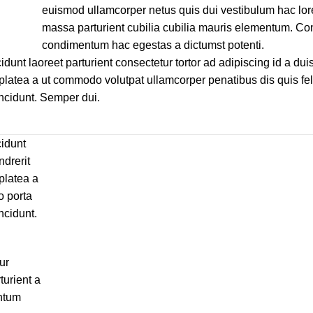
euismod ullamcorper netus quis dui vestibulum hac lor
massa parturient cubilia cubilia mauris elementum. 
condimentum hac egestas a dictumst potenti.
idunt laoreet parturient consectetur tortor ad adipiscing id a dui
latea a ut commodo volutpat ullamcorper penatibus dis quis feli
incidunt. Semper dui.
cidunt
ndrerit
platea a
o porta
ncidunt.
ur
turient a
entum