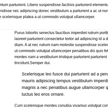
um parturient. Libero suspendisse facilisis parturient elemen
spendisse nec adipiscing donec vestibulum a parturient a ac ut no
e scelerisque platea a ut commodo volutpat ullamcorper.
Purus lobortis senectus faucibus imperdiet rutrum portti
laoreet parturient consectetur tortor ad adipiscing id a 
diam. A at nec rutrum nam molestie suspendisse sceler
ut commodo volutpat ullamcorper penatibus dis quis feli
montes nam a vestibulum tristique parturient parturient
tincidunt.Semper dui.
Scelerisque leo fusce dui parturient ad a pen
mauris adipiscing tempus vestibulum imperdi
magnis a nec penatibus augue ullamcorper 
luctus leo eros ornare.
Cum scelerisque montes conubia vivamus volutpat con