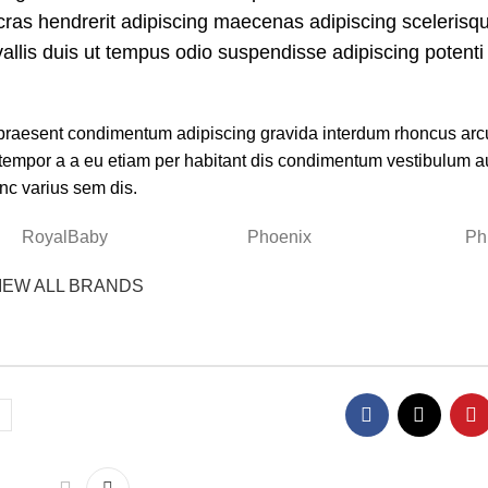
 cras hendrerit adipiscing maecenas adipiscing scelerisq
nvallis duis ut tempus odio suspendisse adipiscing potent
in praesent condimentum adipiscing gravida interdum rhoncus arc
tempor a a eu etiam per habitant dis condimentum vestibulum 
c varius sem dis.
RoyalBaby
Phoenix
Phi
IEW ALL BRANDS