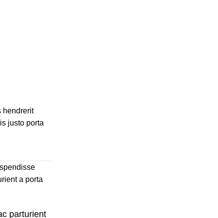
s hendrerit
s justo porta
suspendisse
rient a porta
c parturient