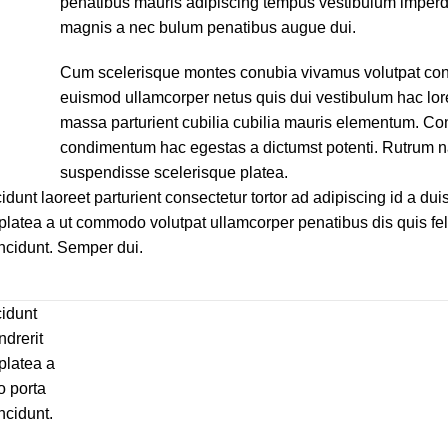
penatibus mauris adipiscing tempus vestibulum imperd
magnis a nec bulum penatibus augue dui.
Cum scelerisque montes conubia vivamus volutpat con
euismod ullamcorper netus quis dui vestibulum hac lor
massa parturient cubilia cubilia mauris elementum. 
condimentum hac egestas a dictumst potenti. Rutrum 
suspendisse scelerisque platea.
idunt laoreet parturient consectetur tortor ad adipiscing id a dui
latea a ut commodo volutpat ullamcorper penatibus dis quis feli
incidunt. Semper dui.
cidunt
ndrerit
platea a
o porta
ncidunt.