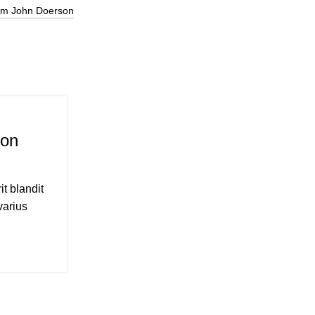
om John Doerson
ROAD BICYCLE
27
AUG
ion
Collar brings back coffee bre
0
Posted by
Admin
t blandit
When it’s about controlling hundreds of ar
varius
pages for web shops, or user profiles in soc
CONTINUE READING