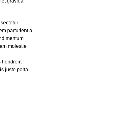
iet gravida
sectetur
em parturient a
Condimentum
nam molestie
s hendrerit
s justo porta