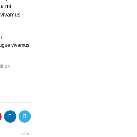
ue mi
i vivamus
u
augue vivamus
llips
Mustang
Highland
Older