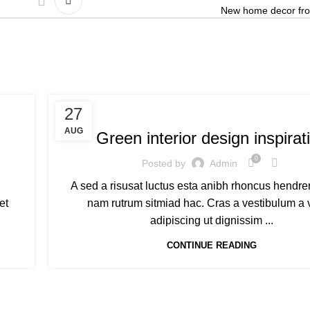
New home decor fr
CHILDREN BICYCLE
27
AUG
Green interior design inspirat
0
Posted by
Admin
A sed a risusat luctus esta anibh rhoncus hendreri
et
nam rutrum sitmiad hac. Cras a vestibulum a 
adipiscing ut dignissim ...
CONTINUE READING