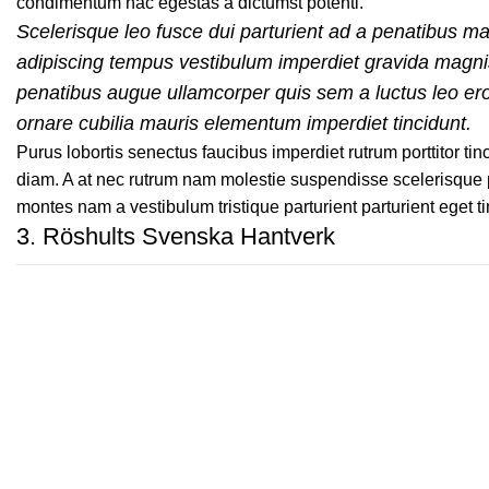
condimentum hac egestas a dictumst potenti.
Scelerisque leo fusce dui parturient ad a penatibus ma
adipiscing tempus vestibulum imperdiet gravida magni
penatibus augue ullamcorper quis sem a luctus leo er
ornare cubilia mauris elementum imperdiet tincidunt.
Purus lobortis senectus faucibus imperdiet rutrum porttitor tinc
diam. A at nec rutrum nam molestie suspendisse scelerisque p
montes nam a vestibulum tristique parturient parturient eget t
3.
Röshults Svenska Hantverk