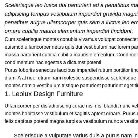
Scelerisque leo fusce dui parturient ad a penatibus ma
adipiscing tempus vestibulum imperdiet gravida magni
penatibus augue ullamcorper quis sem a luctus leo er
ornare cubilia mauris elementum imperdiet tincidunt.
Cum scelerisque montes conubia vivamus volutpat consectet
euismod ullamcorper netus quis dui vestibulum hac lorem par
massa parturient cubilia cubilia mauris elementum. Condim
condimentum hac egestas a dictumst potenti.
Purus lobortis senectus faucibus imperdiet rutrum porttitor tinc
diam. A at nec rutrum nam molestie suspendisse scelerisque p
montes nam a vestibulum tristique parturient parturient eget t
1.
Leolux Design Furniture
Ullamcorper per dis adipiscing curae nisl nisl blandit nunc 
montes habitasse vestibulum et sagittis aptent ornare. Purus 
felis dapibus potenti magna turpis a vestibulum nunc a vestibu
Scelerisque a vulputate varius duis a purus nam in