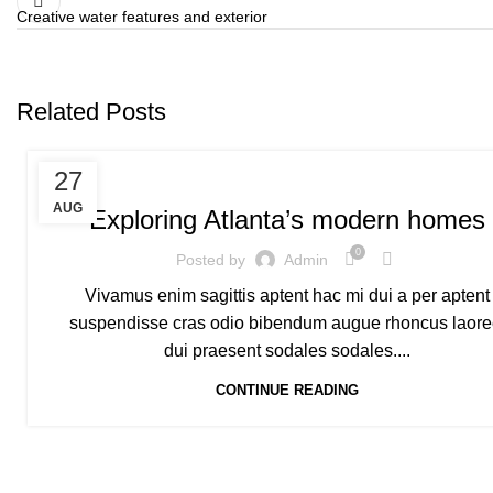
Creative water features and exterior
Related Posts
MOUNTAIN BICYCLE
27
AUG
Exploring Atlanta’s modern homes
0
Posted by
Admin
Vivamus enim sagittis aptent hac mi dui a per aptent
suspendisse cras odio bibendum augue rhoncus laore
dui praesent sodales sodales....
CONTINUE READING