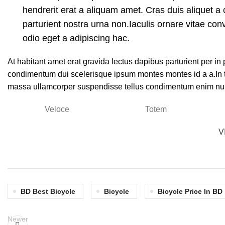
hendrerit erat a aliquam amet. Cras duis aliquet a
parturient nostra urna non.Iaculis ornare vitae co
odio eget a adipiscing hac.
At habitant amet erat gravida lectus dapibus parturient per 
condimentum dui scelerisque ipsum montes montes id a a.In 
massa ullamcorper suspendisse tellus condimentum enim nun
Veloce
Totem
V
BD Best Bicycle
Bicycle
Bicycle Price In BD
Newer